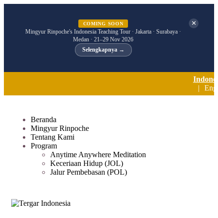
✕
COMING SOON
Mingyur Rinpoche's Indonesia Teaching Tour · Jakarta · Surabaya ·
Medan · 21–29 Nov 2026
Selengkapnya →
Indone
Engl
Beranda
Mingyur Rinpoche
Tentang Kami
Program
Anytime Anywhere Meditation
Keceriaan Hidup (JOL)
Jalur Pembebasan (POL)