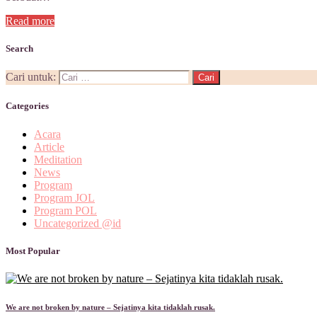
Read more
Search
Cari untuk:
Categories
Acara
Article
Meditation
News
Program
Program JOL
Program POL
Uncategorized @id
Most Popular
We are not broken by nature – Sejatinya kita tidaklah rusak.