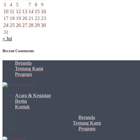
3
4
5
6
7
8
9
10
11
12
13
14
15
16
17
18
19
20
21
22
23
24
25
26
27
28
29
30
31
« Jul
Recent Comments
Beranda
Tentang Kami
Program
Acara & Kegiatan
Berita
Kontak
Beranda
Tentang Kami
Program