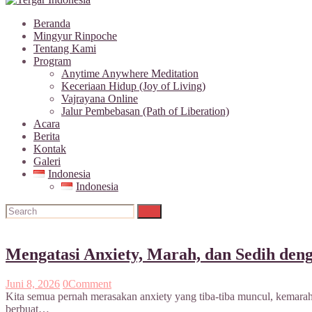
Beranda
Mingyur Rinpoche
Tentang Kami
Program
Anytime Anywhere Meditation
Keceriaan Hidup (Joy of Living)
Vajrayana Online
Jalur Pembebasan (Path of Liberation)
Acara
Berita
Kontak
Galeri
Indonesia
Indonesia
Mengatasi Anxiety, Marah, dan Sedih den
Juni 8, 2026
0
Comment
Kita semua pernah merasakan anxiety yang tiba-tiba muncul, kemarahan
berbuat…