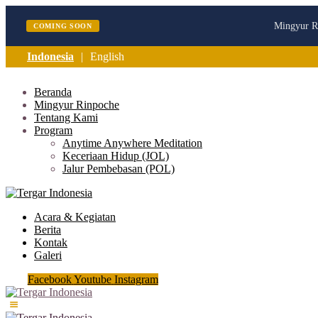
Mingyur Ri
COMING SOON
Indonesia
English
Beranda
Mingyur Rinpoche
Tentang Kami
Program
Anytime Anywhere Meditation
Keceriaan Hidup (JOL)
Jalur Pembebasan (POL)
Acara & Kegiatan
Berita
Kontak
Galeri
Facebook
Youtube
Instagram