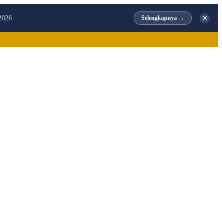
✕
2026
Selengkapnya →