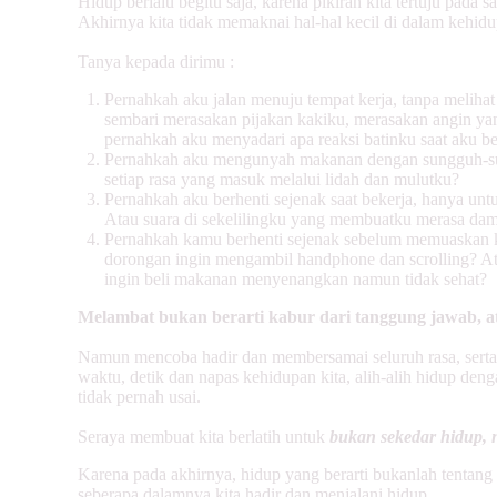
Hidup berlalu begitu saja, karena pikiran kita tertuju pada s
Akhirnya kita tidak memaknai hal-hal kecil di dalam kehidu
Tanya kepada dirimu :
Pernahkah aku jalan menuju tempat kerja, tanpa melihat 
sembari merasakan pijakan kakiku, merasakan angin yan
pernahkah aku menyadari apa reaksi batinku saat aku be
Pernahkah aku mengunyah makanan dengan sungguh-sun
setiap rasa yang masuk melalui lidah dan mulutku?
Pernahkah aku berhenti sejenak saat bekerja, hanya un
Atau suara di sekelilingku yang membuatku merasa dam
Pernahkah kamu berhenti sejenak sebelum memuaskan ke
dorongan ingin mengambil handphone dan scrolling? At
ingin beli makanan menyenangkan namun tidak sehat?
Melambat bukan berarti kabur dari tanggung jawab, at
Namun mencoba hadir dan membersamai seluruh rasa, serta 
waktu, detik dan napas kehidupan kita, alih-alih hidup de
tidak pernah usai.
Seraya membuat kita berlatih untuk
bukan sekedar hidup,
Karena pada akhirnya, hidup yang berarti bukanlah tentang
seberapa dalamnya kita hadir dan menjalani hidup.