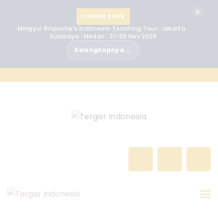
BERANDA
✕
COMING SOON
Mingyur Rinpoche's Indonesia Teaching Tour · Jakarta ·
MINGYUR RINPOCHE
Surabaya · Medan · 21–29 Nov 2026
Selengkapnya →
TENTANG KAMI
PROGRAM
ACARA
BERITA
KONTAK
GALERI
INDONESIA