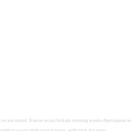
secara natural. Karena secara biologis memang wanita dipersiapkan se
embuat wanita lebih cepat burnout, sedih lelah dan stress.