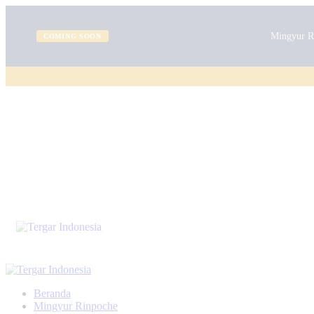
Mingyur Ri
COMING SOON
Beranda
Mingyur Rinpoche