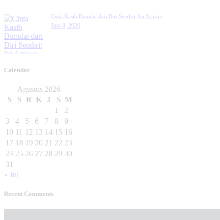
Cinta Kasih Dimulai dari Diri Sendiri: Ini Artinya
Juni 8, 2026
Calendar
Agustus 2026
S
S
R
K
J
S
M
1
2
3
4
5
6
7
8
9
10
11
12
13
14
15
16
17
18
19
20
21
22
23
24
25
26
27
28
29
30
31
« Jul
Recent Comments