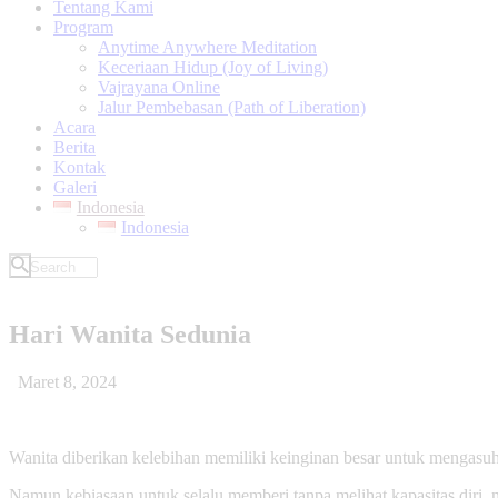
Tentang Kami
Program
Anytime Anywhere Meditation
Keceriaan Hidup (Joy of Living)
Vajrayana Online
Jalur Pembebasan (Path of Liberation)
Acara
Berita
Kontak
Galeri
Indonesia
Indonesia
Hari Wanita Sedunia
Maret 8, 2024
Wanita diberikan kelebihan memiliki keinginan besar untuk mengasuh 
Namun kebiasaan untuk selalu memberi tanpa melihat kapasitas diri, m