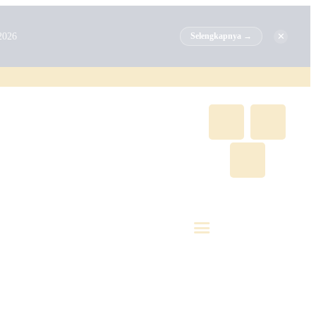
✕
2026
Selengkapnya →