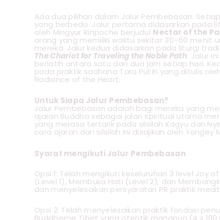
Ada dua pilihan dalam Jalur Pembebasan. Setiap 
yang berbeda. Jalur pertama didasarkan pada litu
oleh Mingyur Rinpoche berjudul
Nectar of the P
orang yang memiliki waktu sekitar 30–60 menit u
mereka. Jalur kedua didasarkan pada liturgi trad
The Chariot for Traveling the Noble Path
. Jalur 
berlatih antara satu dan dua jam setiap hari. Ke
pada praktik sadhana Tara Putih yang ditulis ole
Radiance of the Heart.
Untuk Siapa Jalur Pembebasan?
Jalur Pembebasan adalah bagi mereka yang mera
ajaran Buddha sebagai jalan spiritual utama me
yang merasa tertarik pada silsilah Kagyu dan N
cara ajaran dari silsilah ini disajikan oleh Yongey
Syarat mengikuti Jalur Pembebasan
Opsi 1: Telah mengikuti keseluruhan 3 level Joy 
(Level 1), Membuka Hati (Level 2), dan Membangk
dan menyelesaikan persyaratan PR praktik medit
Opsi 2: Telah menyelesaikan praktik fondasi penuh
Buddhisme Tibet yang otentik manapun (4 x 100.