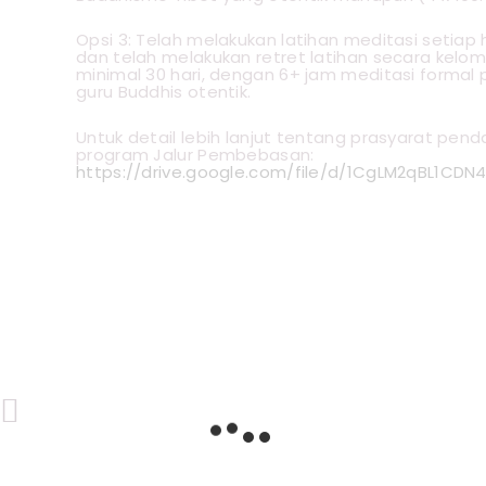
Opsi 3: Telah melakukan latihan meditasi setiap 
dan telah melakukan retret latihan secara kelom
minimal 30 hari, dengan 6+ jam meditasi formal 
guru Buddhis otentik.
Untuk detail lebih lanjut tentang prasyarat penda
program Jalur Pembebasan:
https://drive.google.com/file/d/1CgLM2qBL1CD
Previous Post