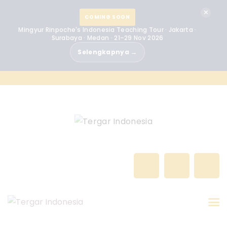
BERANDA
✕
COMING SOON
Mingyur Rinpoche's Indonesia Teaching Tour · Jakarta ·
MINGYUR RINPOCHE
Surabaya · Medan · 21–29 Nov 2026
Selengkapnya →
TENTANG KAMI
PROGRAM
ACARA
BERITA
KONTAK
GALERI
INDONESIA