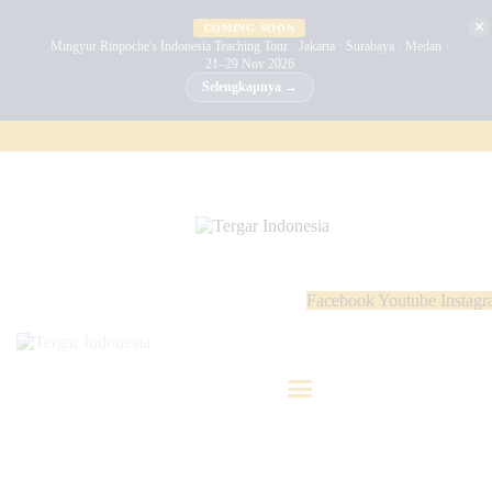
BERANDA
✕
COMING SOON
Mingyur Rinpoche's Indonesia Teaching Tour · Jakarta · Surabaya · Medan ·
21–29 Nov 2026
MINGYUR RINPOCHE
Selengkapnya →
TENTANG KAMI
PROGRAM
ACARA
BERITA
Facebook
Youtube
Instag
KONTAK
GALERI
INDONESIA