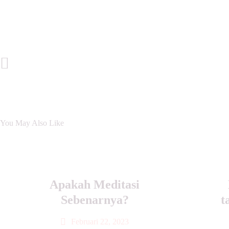
Previous Post
You May Also Like
Apakah Meditasi
Sebenarnya?
t
Februari 22, 2023