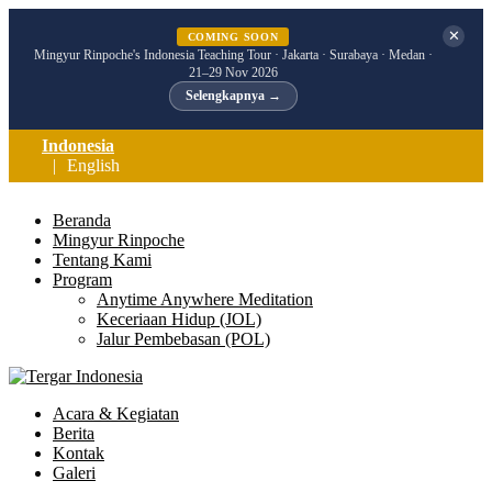
✕
COMING SOON
Mingyur Rinpoche's Indonesia Teaching Tour · Jakarta · Surabaya · Medan ·
21–29 Nov 2026
Selengkapnya →
Indonesia
English
Beranda
Mingyur Rinpoche
Tentang Kami
Program
Anytime Anywhere Meditation
Keceriaan Hidup (JOL)
Jalur Pembebasan (POL)
Acara & Kegiatan
Berita
Kontak
Galeri