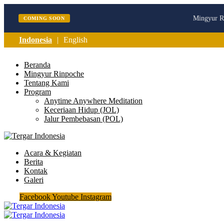
Mingyur Ri
COMING SOON
Indonesia
English
Beranda
Mingyur Rinpoche
Tentang Kami
Program
Anytime Anywhere Meditation
Keceriaan Hidup (JOL)
Jalur Pembebasan (POL)
Acara & Kegiatan
Berita
Kontak
Galeri
Facebook
Youtube
Instagram