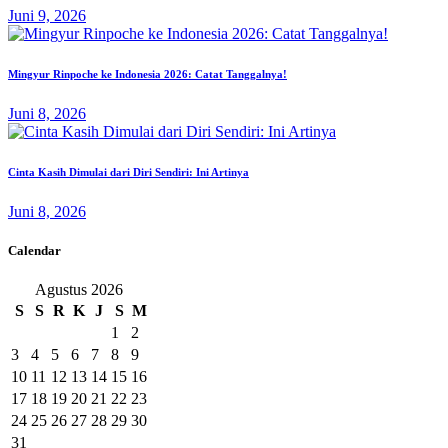
Juni 9, 2026
Mingyur Rinpoche ke Indonesia 2026: Catat Tanggalnya!
Juni 8, 2026
Cinta Kasih Dimulai dari Diri Sendiri: Ini Artinya
Juni 8, 2026
Calendar
Agustus 2026
S
S
R
K
J
S
M
1
2
3
4
5
6
7
8
9
10
11
12
13
14
15
16
17
18
19
20
21
22
23
24
25
26
27
28
29
30
31