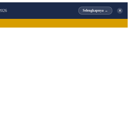
✕
2026
Selengkapnya →