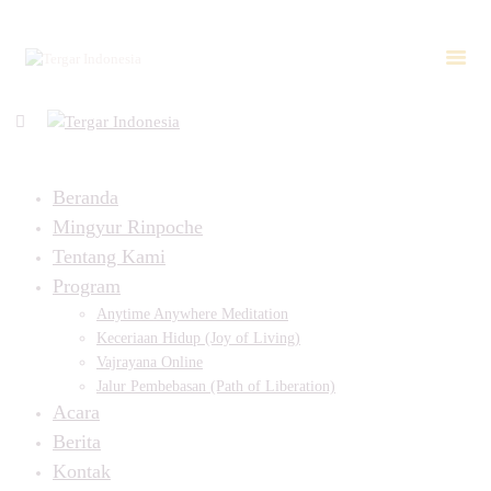
Beranda
Mingyur Rinpoche
Tentang Kami
Program
Anytime Anywhere Meditation
Keceriaan Hidup (Joy of Living)
Vajrayana Online
Jalur Pembebasan (Path of Liberation)
Acara
Berita
Kontak