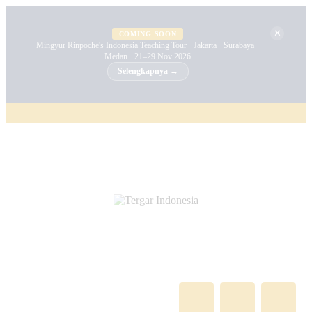
✕
COMING SOON
Mingyur Rinpoche's Indonesia Teaching Tour · Jakarta · Surabaya ·
Medan · 21–29 Nov 2026
Selengkapnya →