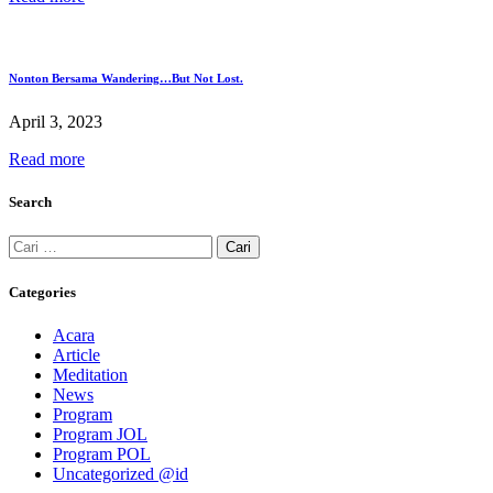
Nonton Bersama Wandering…But Not Lost.
April 3, 2023
Read more
Search
Cari
untuk:
Categories
Acara
Article
Meditation
News
Program
Program JOL
Program POL
Uncategorized @id