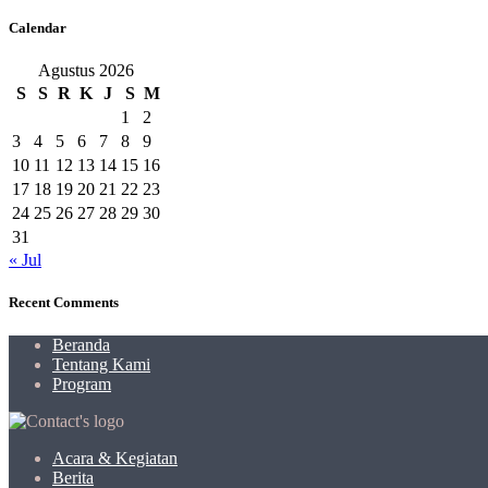
Calendar
Agustus 2026
S
S
R
K
J
S
M
1
2
3
4
5
6
7
8
9
10
11
12
13
14
15
16
17
18
19
20
21
22
23
24
25
26
27
28
29
30
31
« Jul
Recent Comments
Beranda
Tentang Kami
Program
Acara & Kegiatan
Berita