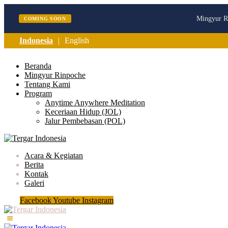
Mingyur Ri
COMING SOON
Indonesia
English
Beranda
Mingyur Rinpoche
Tentang Kami
Program
Anytime Anywhere Meditation
Keceriaan Hidup (JOL)
Jalur Pembebasan (POL)
Acara & Kegiatan
Berita
Kontak
Galeri
Facebook
Youtube
Instagram