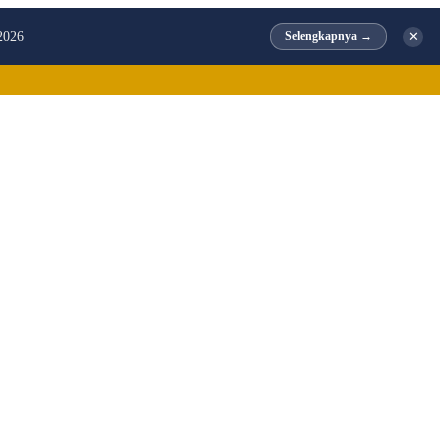
✕
2026
Selengkapnya →