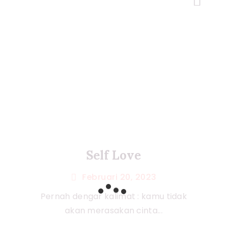
Next Post
Self Love
Februari 20, 2023
Pernah dengar kalimat : kamu tidak
akan merasakan cinta...