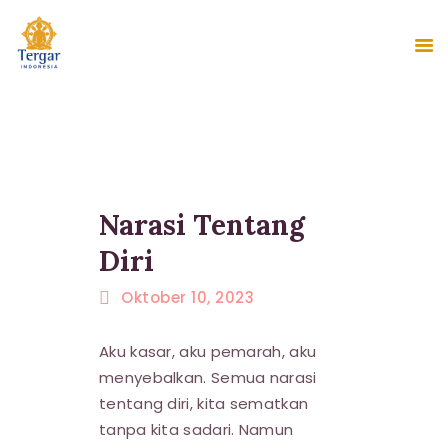
BERANDA
MINGYUR RINPOCHE
TENTANG KAMI
Narasi Tentang
PROGRAM
Diri
ACARA
BERITA
Oktober 10, 2023
KONTAK
Aku kasar, aku pemarah, aku
GALERI
menyebalkan. Semua narasi
INDONESIA
tentang diri, kita sematkan
tanpa kita sadari. Namun